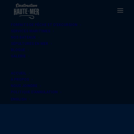
FORFAITS DE PÊCHE ET D’EXCURSION
SERVICES MARITIMES
NOS BATEAUX
SÉPULTURES EN MER
BLOGUE
GALERIE
ACCUEIL
À PROPOS
NOUS JOINDRE
POLITIQUE D’ANNULATION
ENGLISH