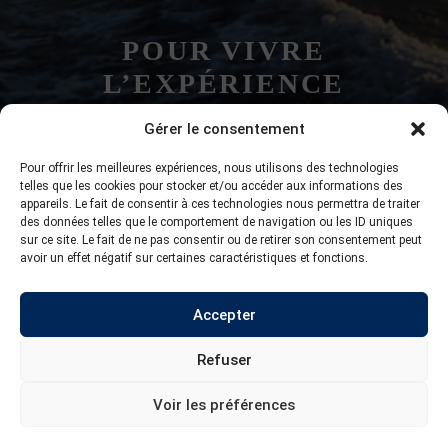
POUR VIVRE
L’EXPÉRIENCE
Gérer le consentement
418 556-5103
Pour offrir les meilleures expériences, nous utilisons des technologies
telles que les cookies pour stocker et/ou accéder aux informations des
appareils. Le fait de consentir à ces technologies nous permettra de traiter
des données telles que le comportement de navigation ou les ID uniques
sur ce site. Le fait de ne pas consentir ou de retirer son consentement peut
ÉCRIVEZ-NOUS !
avoir un effet négatif sur certaines caractéristiques et fonctions.
Accepter
Refuser
© Destination Haute-Mer | Tous droits
réservés
Voir les préférences
Conditions générales
|
Déclaration de
confidentialité
|
Politique de cookies